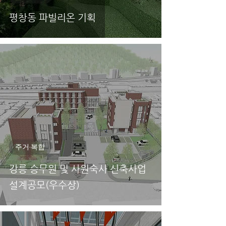
평창동 파빌리온 기획
주거·복합
강릉 승무원 및 사원숙사 신축사업
설계공모(우수상)