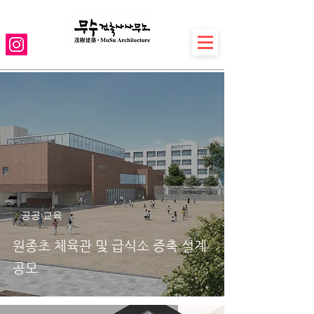
공공·교육
원종초 체육관 및 급식소 증축 설계
공모