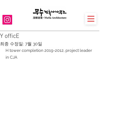
Y officE
최종 수정일:
7월 30일
H tower completion 2019-2012, project leader 
in CJA